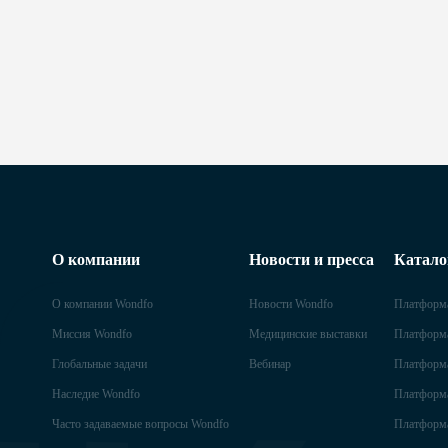
О компании
Новости и пресса
Катало
О компании Wondfo
Новости Wondfo
Платформа
Миссия Wondfo
Медицинские выставки
Платформа
Глобальные задачи
Вебинар
Платформа
Наследие Wondfo
Платформа
Часто задаваемые вопросы Wondfo
Платформа