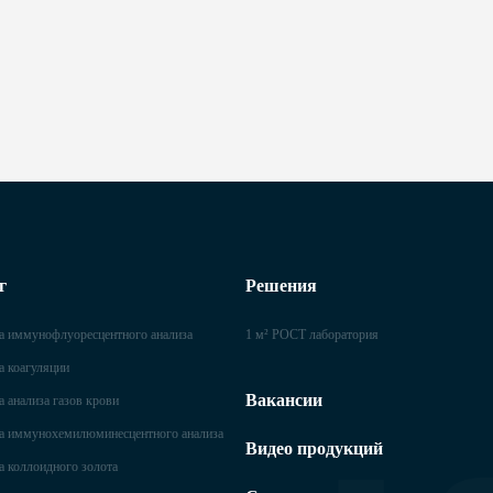
г
Решения
 иммунофлуоресцентного анализа
1 м² POCT лаборатория
 коагуляции
Вакансии
 анализа газов крови
 иммунохемилюминесцентного анализа
Видео продукций
 коллоидного золота