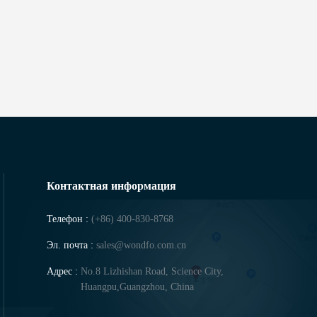
Контактная информация
Телефон :
(+86) 400-830-8768
Эл. почта :
sales@wondfo.com.cn
Адрес :
No.8 Lizhishan Road, Science City,
Huangpu,Guangzhou, China